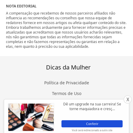
NOTA EDITORIAL
A compensação que recebemos de nossos parceiros afiliados não
influencia as recomendações ou conselhos que nossa equipe de
redatores fornece em nossos artigos ou afeta qualquer conteúdo do site.
Embora trabalhemos arduamente para fornecer informações precisas e
atualizadas que acreditamos que nossos usuários acharão relevantes,
nós não garantimos que todas as informações fornecidas sejam
completas e não fazemos representações ou garantias em relação a
elas, nem quanto à precisão ou sua aplicabilidade.
Dicas da Mulher
Política de Privacidade
Termos de Uso
X
Sobre
Dê um upgrade na sua carreira! Se
torne maquiadora e cresç…
Contato
Conferir
Você será redirecionado a outro site